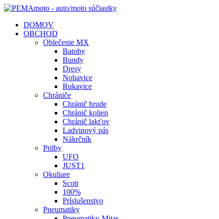
DOMOV
OBCHOD
Oblečenie MX
Batohy
Bundy
Dresy
Nohavice
Rukavice
Chrániče
Chránič hrude
Chránič kolien
Chránič lakťov
Ladvinový pás
Nákrčník
Prilby
UFO
JUST1
Okuliare
Scott
100%
Príslušenstvo
Pneumatiky
Pneumatiky-Mitas