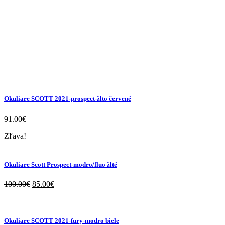
Okuliare SCOTT 2021-prospect-žlto červené
91.00
€
Zľava!
Okuliare Scott Prospect-modro/fluo žlté
100.00
€
85.00
€
Okuliare SCOTT 2021-fury-modro biele