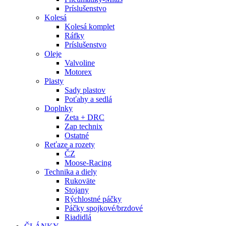
Príslušenstvo
Kolesá
Kolesá komplet
Ráfky
Príslušenstvo
Oleje
Valvoline
Motorex
Plasty
Sady plastov
Poťahy a sedlá
Doplnky
Zeta + DRC
Zap technix
Ostatné
Reťaze a rozety
ČZ
Moose-Racing
Technika a diely
Rukoväte
Stojany
Rýchlostné páčky
Páčky spojkové/brzdové
Riadidlá