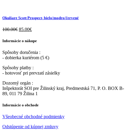
Okuliare Scott Prospect- bielo/modro/červené
100.00
€
85.00
€
Informácie o nákupe
Spôsoby doručenia :
- dobierka kuriérom (5 €)
Spôsoby platby :
- hotovosť pri prevzatí zásielky
Dozorný orgán :
Inšpektorát SOI pre Žilinský kraj, Predmestská 71, P. O. BOX B-
89, 011 79 Žilina 1
Informácie o obchode
Všeobecné obchodné podmienky
Odstúpenie od kúpnej zmluvy