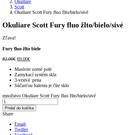
Okuliare
Scott
Okuliare Scott Fury fluo žlto/bielo/sivé
Okuliare Scott Fury fluo žlto/bielo/sivé
Zľava!
Fury fluo žlto biele
82.00
€
69.00
€
Masívne zorné pole
Zamykací systém skla
3-vrstvá pena
Súčasťou balenia je číre sklo
množstvo Okuliare Scott Fury fluo žlto/bielo/sivé
Pridať do košíka
Share
Email
Twitter
Facebook