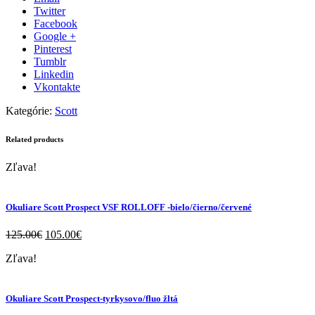
Black
Twitter
Facebook
Google +
Pinterest
Tumblr
Linkedin
Vkontakte
Kategórie:
Scott
Related products
Zľava!
Okuliare Scott Prospect VSF ROLLOFF -bielo/čierno/červené
125.00
€
105.00
€
Zľava!
Okuliare Scott Prospect-tyrkysovo/fluo žltá