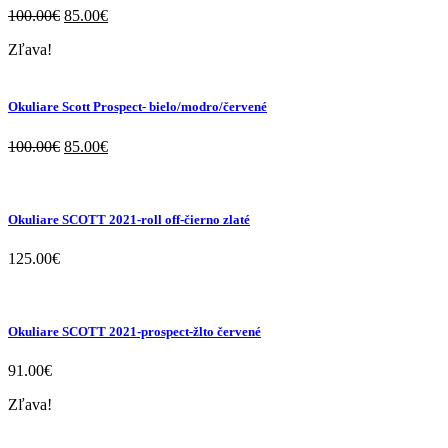
100.00
€
85.00
€
Zľava!
Okuliare Scott Prospect- bielo/modro/červené
100.00
€
85.00
€
Okuliare SCOTT 2021-roll off-čierno zlaté
125.00
€
Okuliare SCOTT 2021-prospect-žlto červené
91.00
€
Zľava!