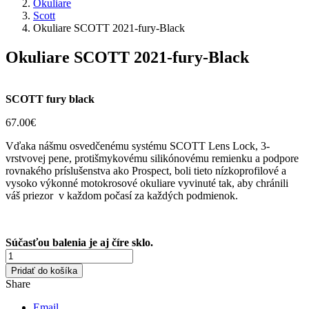
Okuliare
Scott
Okuliare SCOTT 2021-fury-Black
Okuliare SCOTT 2021-fury-Black
SCOTT fury black
67.00
€
Vďaka nášmu osvedčenému systému SCOTT Lens Lock, 3-
vrstvovej pene, protišmykovému silikónovému remienku a podpore
rovnakého príslušenstva ako Prospect, boli tieto nízkoprofilové a
vysoko výkonné motokrosové okuliare vyvinuté tak, aby chránili
váš priezor v každom počasí za každých podmienok.
Súčasťou balenia je aj číre sklo.
množstvo
Okuliare
Pridať do košíka
SCOTT
Share
2021-
fury-
Email