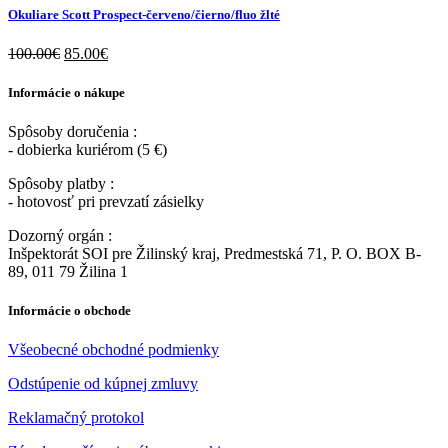
Okuliare Scott Prospect-červeno/čierno/fluo žlté
100.00
€
85.00
€
Informácie o nákupe
Spôsoby doručenia :
- dobierka kuriérom (5 €)
Spôsoby platby :
- hotovosť pri prevzatí zásielky
Dozorný orgán :
Inšpektorát SOI pre Žilinský kraj, Predmestská 71, P. O. BOX B-
89, 011 79 Žilina 1
Informácie o obchode
Všeobecné obchodné podmienky
Odstúpenie od kúpnej zmluvy
Reklamačný protokol