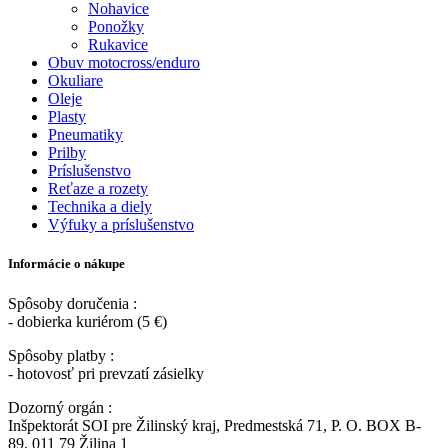
Nohavice
Ponožky
Rukavice
Obuv motocross/enduro
Okuliare
Oleje
Plasty
Pneumatiky
Prilby
Príslušenstvo
Reťaze a rozety
Technika a diely
Výfuky a príslušenstvo
Informácie o nákupe
Spôsoby doručenia :
- dobierka kuriérom (5 €)
Spôsoby platby :
- hotovosť pri prevzatí zásielky
Dozorný orgán :
Inšpektorát SOI pre Žilinský kraj, Predmestská 71, P. O. BOX B-
89, 011 79 Žilina 1