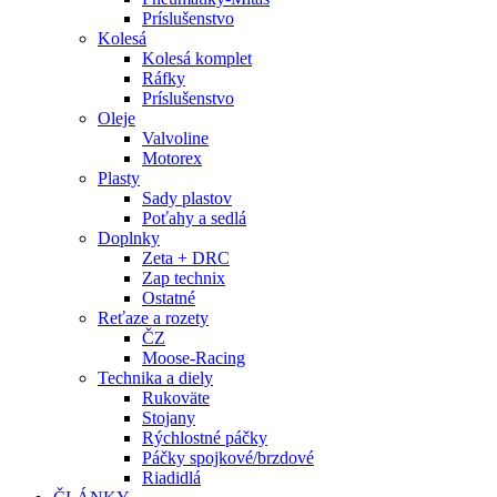
Príslušenstvo
Kolesá
Kolesá komplet
Ráfky
Príslušenstvo
Oleje
Valvoline
Motorex
Plasty
Sady plastov
Poťahy a sedlá
Doplnky
Zeta + DRC
Zap technix
Ostatné
Reťaze a rozety
ČZ
Moose-Racing
Technika a diely
Rukoväte
Stojany
Rýchlostné páčky
Páčky spojkové/brzdové
Riadidlá