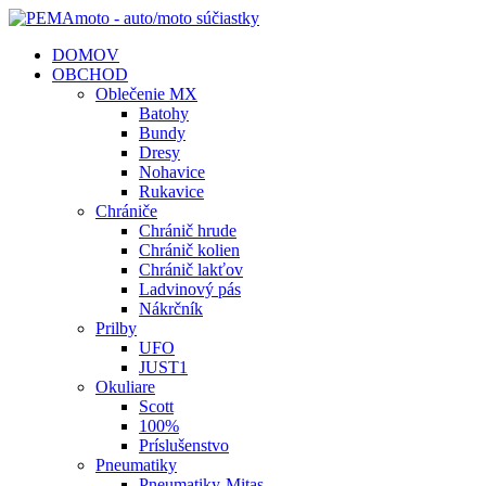
DOMOV
OBCHOD
Oblečenie MX
Batohy
Bundy
Dresy
Nohavice
Rukavice
Chrániče
Chránič hrude
Chránič kolien
Chránič lakťov
Ladvinový pás
Nákrčník
Prilby
UFO
JUST1
Okuliare
Scott
100%
Príslušenstvo
Pneumatiky
Pneumatiky-Mitas