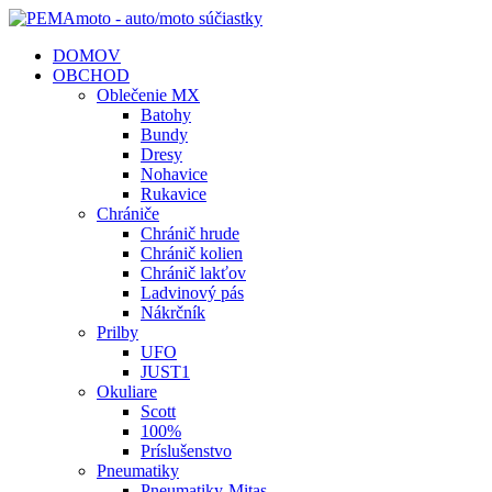
DOMOV
OBCHOD
Oblečenie MX
Batohy
Bundy
Dresy
Nohavice
Rukavice
Chrániče
Chránič hrude
Chránič kolien
Chránič lakťov
Ladvinový pás
Nákrčník
Prilby
UFO
JUST1
Okuliare
Scott
100%
Príslušenstvo
Pneumatiky
Pneumatiky-Mitas