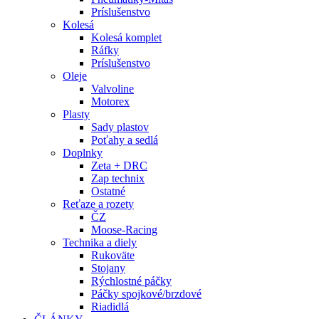
Príslušenstvo
Kolesá
Kolesá komplet
Ráfky
Príslušenstvo
Oleje
Valvoline
Motorex
Plasty
Sady plastov
Poťahy a sedlá
Doplnky
Zeta + DRC
Zap technix
Ostatné
Reťaze a rozety
ČZ
Moose-Racing
Technika a diely
Rukoväte
Stojany
Rýchlostné páčky
Páčky spojkové/brzdové
Riadidlá