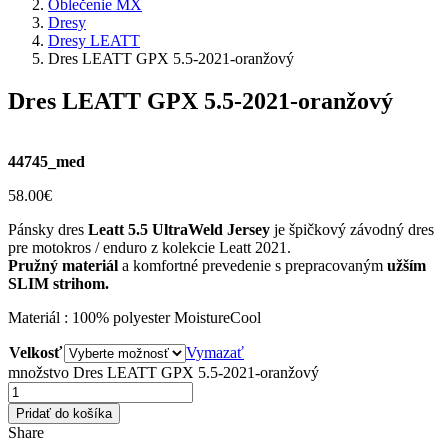
Oblečenie MX
Dresy
Dresy LEATT
Dres LEATT GPX 5.5-2021-oranžový
Dres LEATT GPX 5.5-2021-oranžový
44745_med
58.00
€
Pánsky dres
Leatt 5.5 UltraWeld Jersey
je špičkový závodný dres
pre motokros / enduro z kolekcie Leatt 2021.
Pružný materiál
a komfortné prevedenie s prepracovaným
užším
SLIM strihom.
Materiál : 100% polyester MoistureCool
Velkosť
Vymazať
množstvo Dres LEATT GPX 5.5-2021-oranžový
Pridať do košíka
Share