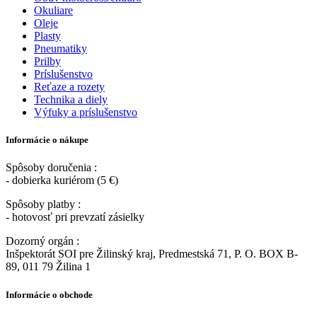
Okuliare
Oleje
Plasty
Pneumatiky
Prilby
Príslušenstvo
Reťaze a rozety
Technika a diely
Výfuky a príslušenstvo
Informácie o nákupe
Spôsoby doručenia :
- dobierka kuriérom (5 €)
Spôsoby platby :
- hotovosť pri prevzatí zásielky
Dozorný orgán :
Inšpektorát SOI pre Žilinský kraj, Predmestská 71, P. O. BOX B-
89, 011 79 Žilina 1
Informácie o obchode