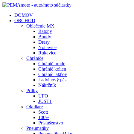
DOMOV
OBCHOD
Oblečenie MX
Batohy
Bundy
Dresy
Nohavice
Rukavice
Chrániče
Chránič hrude
Chránič kolien
Chránič lakťov
Ladvinový pás
Nákrčník
Prilby
UFO
JUST1
Okuliare
Scott
100%
Príslušenstvo
Pneumatiky
Pneumatiky-Mitas