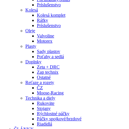
Príslušenstvo
Kolesá
Kolesá komplet
Ráfky
Príslušenstvo
Oleje
Valvoline
Motorex
Plasty
Sady plastov
Poťahy a sedlá
Doplnky
Zeta + DRC
Zap technix
Ostatné
Reťaze a rozety
ČZ
Moose-Racing
Technika a diely
Rukoväte
Stojany
Rýchlostné páčky
Páčky spojkové/brzdové
Riadidlá