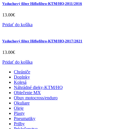
Vzduchový filter Hiflofiltro-KTM/HQ-2011/2016
13.00
€
Pridať do košíka
Vzduchový filter Hiflofiltro-KTM/HQ-2017/2021
13.00
€
Pridať do košíka
Chrániče
Doplnky
Kolesá
Náhrádné dieky-KTM/HQ
Oblečenie MX
Obuv motocross/enduro
Okuliare
Oleje
Plasty
Pneumatiky
Prilby
Príslušenstvo