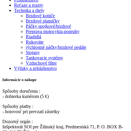
Reťaze a rozety
Technika a diely
Brzdové kotúče
Brzdové platničky
Páčky spojkové/brzdové
Preprava motocykla-popruhy
Riadidlá
Rukoväte
rýchlostné páčky/brzdové pedále
Stojany
Tankovacie systémy
Vzduchové filtre
Výfuky a príslušenstvo
Informácie o nákupe
Spôsoby doručenia :
- dobierka kuriérom (5 €)
Spôsoby platby :
- hotovosť pri prevzatí zásielky
Dozorný orgán :
Inšpektorát SOI pre Žilinský kraj, Predmestská 71, P. O. BOX B-