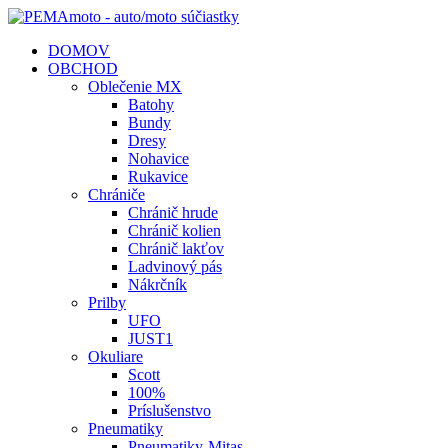
DOMOV
OBCHOD
Oblečenie MX
Batohy
Bundy
Dresy
Nohavice
Rukavice
Chrániče
Chránič hrude
Chránič kolien
Chránič lakťov
Ladvinový pás
Nákrčník
Prilby
UFO
JUST1
Okuliare
Scott
100%
Príslušenstvo
Pneumatiky
Pneumatiky-Mitas