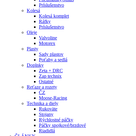
Príslušenstvo
Kolesá
Kolesá komplet
Ráfky
Príslušenstvo
Oleje
Valvoline
Motorex
Plasty
Sady plastov
Poťahy a sedlá
Doplnky
Zeta + DRC
Zap technix
Ostatné
Reťaze a rozety
ČZ
Moose-Racing
Technika a diely
Rukoväte
Stojany
Rýchlostné páčky
Páčky spojkové/brzdové
Riadidlá