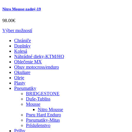
Nitro Mousse-zadný-19
98.00
€
Výber možností
Chrániče
Doplnky
Kolesá
Náhrádné dieky-KTM/HQ
Oblečenie MX
Obuv motocross/enduro
Okuliare
Oleje
Plasty
Pneumatiky
BRIDGESTONE
Duše-Tubliss
Mousse
Nitro Mousse
Pneu Hard Enduro
Pneumatiky-Mitas
Príslušenstvo
Prilby