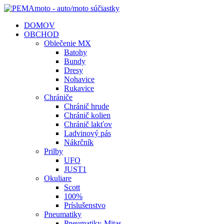
DOMOV
OBCHOD
Oblečenie MX
Batohy
Bundy
Dresy
Nohavice
Rukavice
Chrániče
Chránič hrude
Chránič kolien
Chránič lakťov
Ladvinový pás
Nákrčník
Prilby
UFO
JUST1
Okuliare
Scott
100%
Príslušenstvo
Pneumatiky
Pneumatiky-Mitas