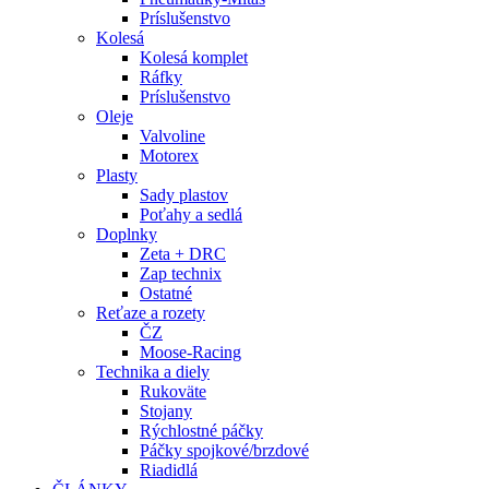
Príslušenstvo
Kolesá
Kolesá komplet
Ráfky
Príslušenstvo
Oleje
Valvoline
Motorex
Plasty
Sady plastov
Poťahy a sedlá
Doplnky
Zeta + DRC
Zap technix
Ostatné
Reťaze a rozety
ČZ
Moose-Racing
Technika a diely
Rukoväte
Stojany
Rýchlostné páčky
Páčky spojkové/brzdové
Riadidlá