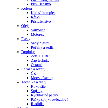
Príslušenstvo
Kolesá
Kolesá komplet
Ráfky
Príslušenstvo
Oleje
Valvoline
Motorex
Plasty
Sady plastov
Poťahy a sedlá
Doplnky
Zeta + DRC
Zap technix
Ostatné
Reťaze a rozety
ČZ
Moose-Racing
Technika a diely
Rukoväte
Stojany
Rýchlostné páčky
Páčky spojkové/brzdové
Riadidlá