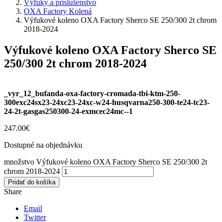
Výfuky a príslušenstvo
OXA Factory Kolená
Výfukové koleno OXA Factory Sherco SE 250/300 2t chrom
2018-2024
Výfukové koleno OXA Factory Sherco SE
250/300 2t chrom 2018-2024
_vyr_12_bufanda-oxa-factory-cromada-tbi-ktm-250-
300exc24sx23-24xc23-24xc-w24-husqvarna250-300-te24-tc23-
24-2t-gasgas250300-24-exmcec24mc--1
247.00
€
Dostupné na objednávku
množstvo Výfukové koleno OXA Factory Sherco SE 250/300 2t
chrom 2018-2024
Pridať do košíka
Share
Email
Twitter