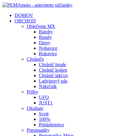
DOMOV
OBCHOD
Oblečenie MX
Batohy
Bundy
Dresy
Nohavice
Rukavice
Chrániče
Chránič hrude
Chránič kolien
Chránič lakťov
Ladvinový pás
Nákrčník
Prilby
UFO
JUST1
Okuliare
Scott
100%
Príslušenstvo
Pneumatiky
Pneumatiky-Mitas