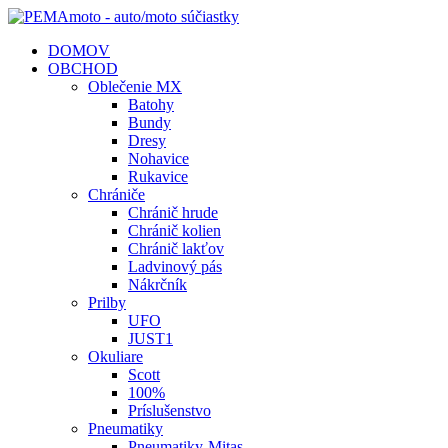
DOMOV
OBCHOD
Oblečenie MX
Batohy
Bundy
Dresy
Nohavice
Rukavice
Chrániče
Chránič hrude
Chránič kolien
Chránič lakťov
Ladvinový pás
Nákrčník
Prilby
UFO
JUST1
Okuliare
Scott
100%
Príslušenstvo
Pneumatiky
Pneumatiky-Mitas