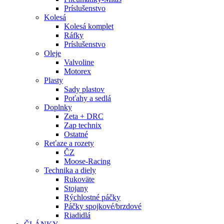
Príslušenstvo
Kolesá
Kolesá komplet
Ráfky
Príslušenstvo
Oleje
Valvoline
Motorex
Plasty
Sady plastov
Poťahy a sedlá
Doplnky
Zeta + DRC
Zap technix
Ostatné
Reťaze a rozety
ČZ
Moose-Racing
Technika a diely
Rukoväte
Stojany
Rýchlostné páčky
Páčky spojkové/brzdové
Riadidlá