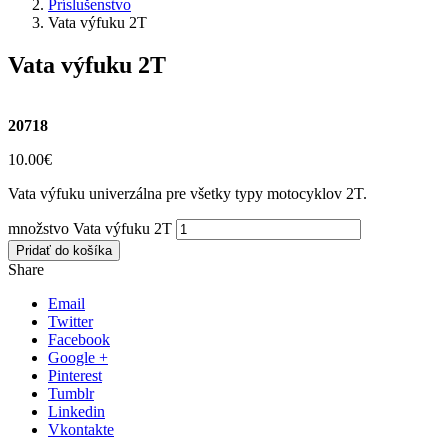
Príslušenstvo
Vata výfuku 2T
Vata výfuku 2T
20718
10.00
€
Vata výfuku univerzálna pre všetky typy motocyklov 2T.
množstvo Vata výfuku 2T
Pridať do košíka
Share
Email
Twitter
Facebook
Google +
Pinterest
Tumblr
Linkedin
Vkontakte