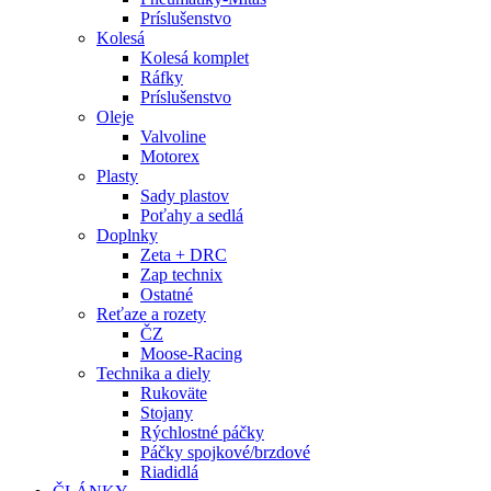
Príslušenstvo
Kolesá
Kolesá komplet
Ráfky
Príslušenstvo
Oleje
Valvoline
Motorex
Plasty
Sady plastov
Poťahy a sedlá
Doplnky
Zeta + DRC
Zap technix
Ostatné
Reťaze a rozety
ČZ
Moose-Racing
Technika a diely
Rukoväte
Stojany
Rýchlostné páčky
Páčky spojkové/brzdové
Riadidlá