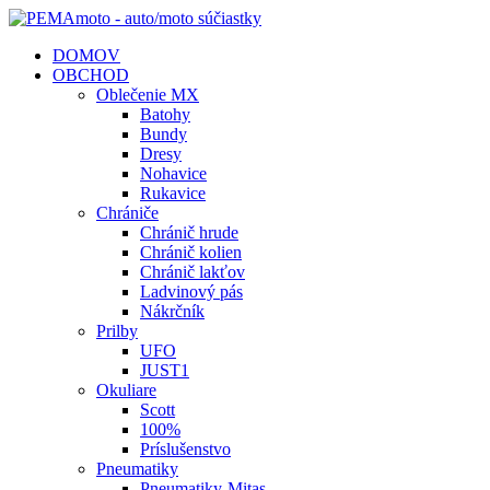
DOMOV
OBCHOD
Oblečenie MX
Batohy
Bundy
Dresy
Nohavice
Rukavice
Chrániče
Chránič hrude
Chránič kolien
Chránič lakťov
Ladvinový pás
Nákrčník
Prilby
UFO
JUST1
Okuliare
Scott
100%
Príslušenstvo
Pneumatiky
Pneumatiky-Mitas