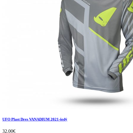
UFO Plast Dres VANADIUM 2021-šedý
32.00
€