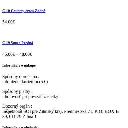
C-10 Country-cross-Zadná
54.00
€
C-19 Super-Predná
45.00
€
–
48.00
€
Informácie o nákupe
Spôsoby doručenia :
- dobierka kuriérom (5 €)
Spôsoby platby :
- hotovosť pri prevzatí zásielky
Dozorný orgán :
Inšpektorát SOI pre Žilinský kraj, Predmestská 71, P. O. BOX B-
89, 011 79 Žilina 1
Informácie o obchode