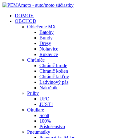
DOMOV
OBCHOD
Oblečenie MX
Batohy
Bundy
Dresy
Nohavice
Rukavice
Chrániče
Chránič hrude
Chránič kolien
Chránič lakťov
Ladvinový pás
Nákrčník
Prilby
UFO
JUST1
Okuliare
Scott
100%
Príslušenstvo
Pneumatiky
Pneumatiky-Mitas