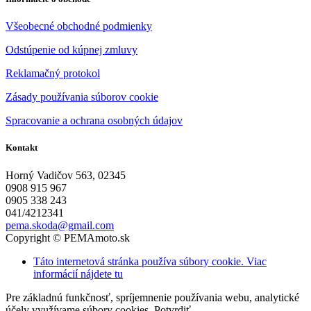
Všeobecné obchodné podmienky
Odstúpenie od kúpnej zmluvy
Reklamačný protokol
Zásady používania súborov cookie
Spracovanie a ochrana osobných údajov
Kontakt
Horný Vadičov 563, 02345
0908 915 967
0905 338 243
041/4212341
pema.skoda@gmail.com
Copyright © PEMAmoto.sk
Táto internetová stránka používa súbory cookie. Viac
informácií nájdete tu
Pre základnú funkčnosť, spríjemnenie používania webu, analytické
účely využívame súbory cookies.
Potvrdiť