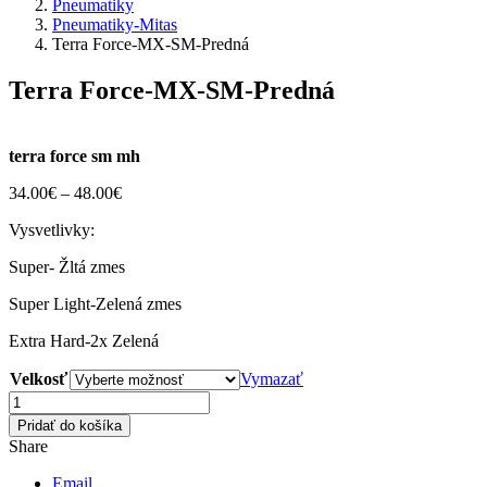
Pneumatiky
Pneumatiky-Mitas
Terra Force-MX-SM-Predná
Terra Force-MX-SM-Predná
terra force sm mh
34.00
€
–
48.00
€
Vysvetlivky:
Super- Žltá zmes
Super Light-Zelená zmes
Extra Hard-2x Zelená
Velkosť
Vymazať
množstvo
Terra
Pridať do košíka
Force-
Share
MX-
SM-
Email