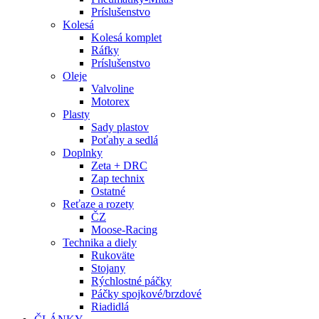
Príslušenstvo
Kolesá
Kolesá komplet
Ráfky
Príslušenstvo
Oleje
Valvoline
Motorex
Plasty
Sady plastov
Poťahy a sedlá
Doplnky
Zeta + DRC
Zap technix
Ostatné
Reťaze a rozety
ČZ
Moose-Racing
Technika a diely
Rukoväte
Stojany
Rýchlostné páčky
Páčky spojkové/brzdové
Riadidlá