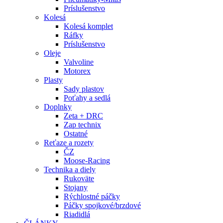
Príslušenstvo
Kolesá
Kolesá komplet
Ráfky
Príslušenstvo
Oleje
Valvoline
Motorex
Plasty
Sady plastov
Poťahy a sedlá
Doplnky
Zeta + DRC
Zap technix
Ostatné
Reťaze a rozety
ČZ
Moose-Racing
Technika a diely
Rukoväte
Stojany
Rýchlostné páčky
Páčky spojkové/brzdové
Riadidlá