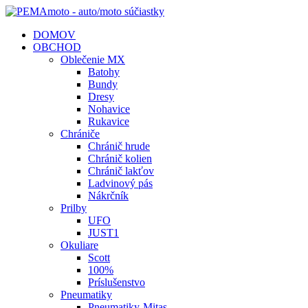
DOMOV
OBCHOD
Oblečenie MX
Batohy
Bundy
Dresy
Nohavice
Rukavice
Chrániče
Chránič hrude
Chránič kolien
Chránič lakťov
Ladvinový pás
Nákrčník
Prilby
UFO
JUST1
Okuliare
Scott
100%
Príslušenstvo
Pneumatiky
Pneumatiky-Mitas