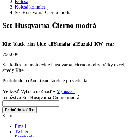
Kolesá
Kolesá komplet
Set-Husqvarna-Čierno modrá
Set-Husqvarna-Čierno modrá
Kite_black_rim_blue_allYamaha_allSuzuki_KW_rear
750.00
€
Set kolies pre motocykle Husqvarna, čierno modrý, ráfky excel,
stredy Kite.
Po dohode možne rôzne farebné prevedenia.
Velkosť
Vymazať
množstvo Set-Husqvarna-Čierno modrá
Pridať do košíka
Share
Email
Twitter