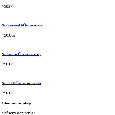
750.00
€
Set-Kawasaki-Čierno zelený
750.00
€
Set-Suzuki-Čierno-červený
750.00
€
Set-KTM-Čierno oranžová
750.00
€
Informácie o nákupe
Spôsoby doručenia :