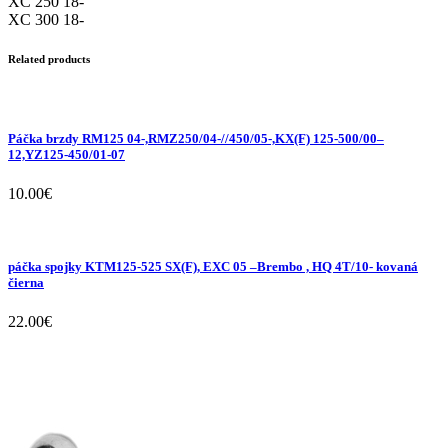
XC 250 18-
XC 300 18-
Related products
Páčka brzdy RM125 04-,RMZ250/04-//450/05-,KX(F) 125-500/00–
12,YZ125-450/01-07
10.00
€
páčka spojky KTM125-525 SX(F), EXC 05 –Brembo , HQ 4T/10- kovaná
čierna
22.00
€