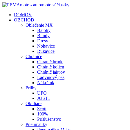
DOMOV
OBCHOD
Oblečenie MX
Batohy
Bundy
Dresy
Nohavice
Rukavice
Chrániče
Chránič hrude
Chránič kolien
Chránič lakťov
Ladvinový pás
Nákrčník
Prilby
UFO
JUST1
Okuliare
Scott
100%
Príslušenstvo
Pneumatiky
Pneumatiky-Mitas