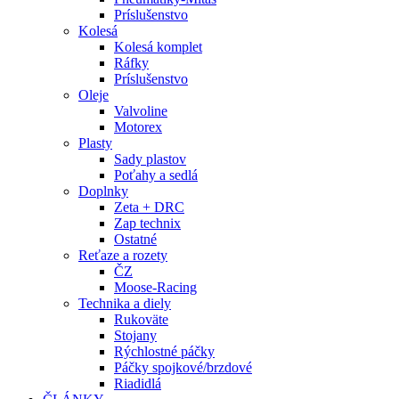
Príslušenstvo
Kolesá
Kolesá komplet
Ráfky
Príslušenstvo
Oleje
Valvoline
Motorex
Plasty
Sady plastov
Poťahy a sedlá
Doplnky
Zeta + DRC
Zap technix
Ostatné
Reťaze a rozety
ČZ
Moose-Racing
Technika a diely
Rukoväte
Stojany
Rýchlostné páčky
Páčky spojkové/brzdové
Riadidlá