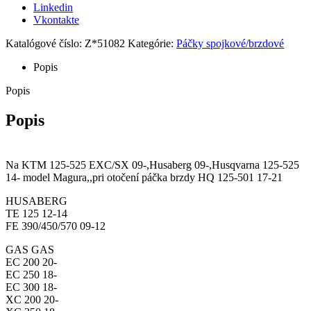
Linkedin
Vkontakte
Katalógové číslo:
Z*51082
Kategórie:
Páčky spojkové/brzdové
Popis
Popis
Popis
Na KTM 125-525 EXC/SX 09-,Husaberg 09-,Husqvarna 125-525
14- model Magura,,pri otočení páčka brzdy HQ 125-501 17-21
HUSABERG
TE 125 12-14
FE 390/450/570 09-12
GAS GAS
EC 200 20-
EC 250 18-
EC 300 18-
XC 200 20-