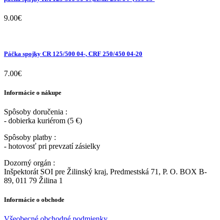
9.00
€
Páčka spojky CR 125/500 04-, CRF 250/450 04-20
7.00
€
Informácie o nákupe
Spôsoby doručenia :
- dobierka kuriérom (5 €)
Spôsoby platby :
- hotovosť pri prevzatí zásielky
Dozorný orgán :
Inšpektorát SOI pre Žilinský kraj, Predmestská 71, P. O. BOX B-
89, 011 79 Žilina 1
Informácie o obchode
Všeobecné obchodné podmienky