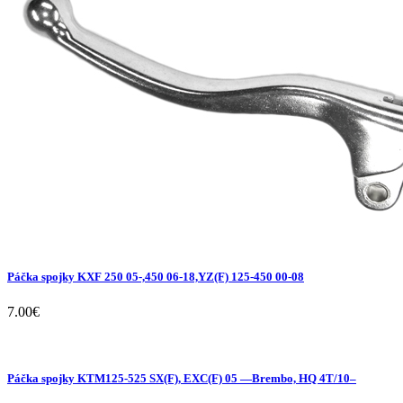
Páčka spojky KXF 250 05-,450 06-18,YZ(F) 125-450 00-08
7.00
€
Páčka spojky KTM125-525 SX(F), EXC(F) 05 —Brembo, HQ 4T/10–