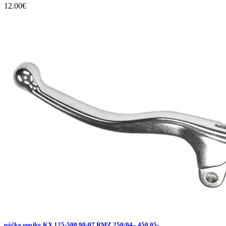
12.00
€
páčka spojky KX 125-500 90-07,RMZ 250/04–,450 05-