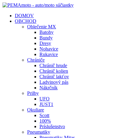
DOMOV
OBCHOD
Oblečenie MX
Batohy
Bundy
Dresy
Nohavice
Rukavice
Chrániče
Chránič hrude
Chránič kolien
Chránič lakťov
Ladvinový pás
Nákrčník
Prilby
UFO
JUST1
Okuliare
Scott
100%
Príslušenstvo
Pneumatiky
Pneumatiky-Mitas