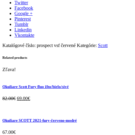
ROLLOFF
Twitter
-
Facebook
bielo/
Google +
čierno/
Pinterest
červené
Tumblr
Linkedin
Vkontakte
Katalógové číslo:
prospect vsf červené
Kategórie:
Scott
Related products
Zľava!
Okuliare Scott Fury fluo žlto/bielo/sivé
82.00
€
69.00
€
Okuliare SCOTT 2021-fury-červeno-modré
67.00
€