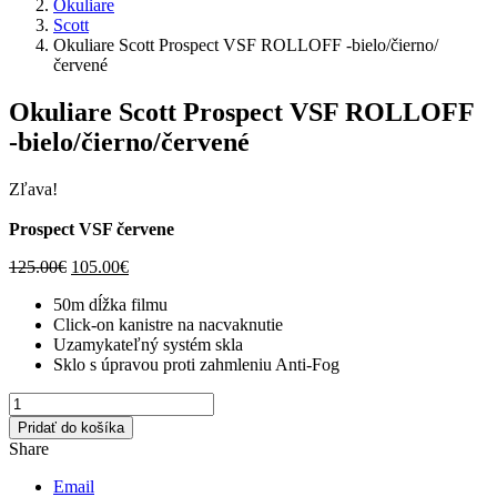
Okuliare
Scott
Okuliare Scott Prospect VSF ROLLOFF -bielo/čierno/
červené
Okuliare Scott Prospect VSF ROLLOFF
-bielo/čierno/červené
Zľava!
Prospect VSF červene
125.00
€
105.00
€
50m dĺžka filmu
Click-on kanistre na nacvaknutie
Uzamykateľný systém skla
Sklo s úpravou proti zahmleniu Anti-Fog
množstvo
Okuliare
Pridať do košíka
Scott
Share
Prospect
VSF
Email