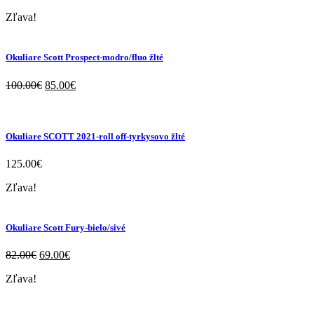
Zľava!
Okuliare Scott Prospect-modro/fluo žlté
100.00
€
85.00
€
Okuliare SCOTT 2021-roll off-tyrkysovo žlté
125.00
€
Zľava!
Okuliare Scott Fury-bielo/sivé
82.00
€
69.00
€
Zľava!