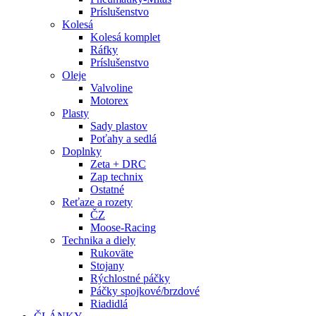
Príslušenstvo
Kolesá
Kolesá komplet
Ráfky
Príslušenstvo
Oleje
Valvoline
Motorex
Plasty
Sady plastov
Poťahy a sedlá
Doplnky
Zeta + DRC
Zap technix
Ostatné
Reťaze a rozety
ČZ
Moose-Racing
Technika a diely
Rukoväte
Stojany
Rýchlostné páčky
Páčky spojkové/brzdové
Riadidlá