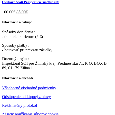
Okuliare Scott Prospect-čierno/fluo žlté
100.00
€
85.00
€
Informácie o nákupe
Spôsoby doručenia :
- dobierka kuriérom (5 €)
Spôsoby platby :
- hotovosť pri prevzatí zásielky
Dozorný orgán :
Inšpektorát SOI pre Žilinský kraj, Predmestská 71, P. O. BOX B-
89, 011 79 Žilina 1
Informácie o obchode
Všeobecné obchodné podmienky
Odstúpenie od kúpnej zmluvy
Reklamačný protokol
Zásady používania súborov cookie