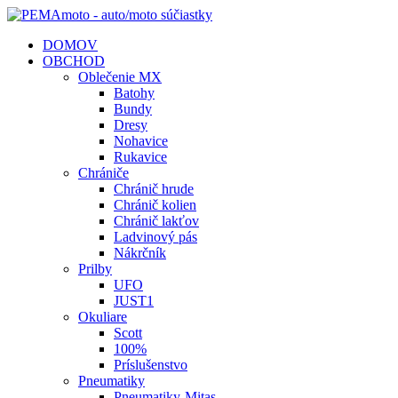
DOMOV
OBCHOD
Oblečenie MX
Batohy
Bundy
Dresy
Nohavice
Rukavice
Chrániče
Chránič hrude
Chránič kolien
Chránič lakťov
Ladvinový pás
Nákrčník
Prilby
UFO
JUST1
Okuliare
Scott
100%
Príslušenstvo
Pneumatiky
Pneumatiky-Mitas