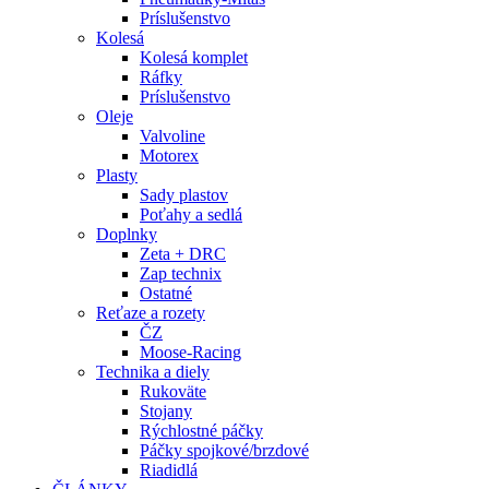
Príslušenstvo
Kolesá
Kolesá komplet
Ráfky
Príslušenstvo
Oleje
Valvoline
Motorex
Plasty
Sady plastov
Poťahy a sedlá
Doplnky
Zeta + DRC
Zap technix
Ostatné
Reťaze a rozety
ČZ
Moose-Racing
Technika a diely
Rukoväte
Stojany
Rýchlostné páčky
Páčky spojkové/brzdové
Riadidlá