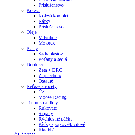
Príslušenstvo
Kolesá
Kolesá komplet
Ráfky
Príslušenstvo
Oleje
Valvoline
Motorex
Plasty
Sady plastov
Poťahy a sedlá
Doplnky
Zeta + DRC
Zap technix
Ostatné
Reťaze a rozety
ČZ
Moose-Racing
Technika a diely
Rukoväte
Stojany
Rýchlostné páčky
Páčky spojkové/brzdové
Riadidlá