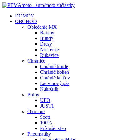
DOMOV
OBCHOD
Oblečenie MX
Batohy
Bundy
Dresy
Nohavice
Rukavice
Chrániče
Chránič hrude
Chránič kolien
Chránič lakťov
Ladvinový pás
Nákrčník
Prilby
UFO
JUST1
Okuliare
Scott
100%
Príslušenstvo
Pneumatiky
Pneumatiky-Mitas