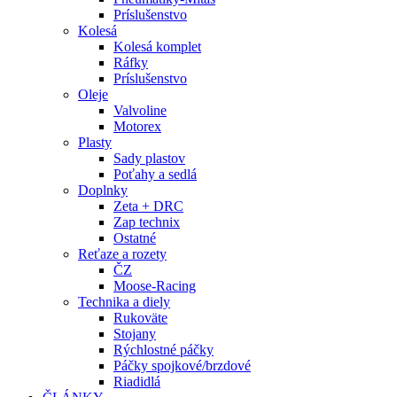
Príslušenstvo
Kolesá
Kolesá komplet
Ráfky
Príslušenstvo
Oleje
Valvoline
Motorex
Plasty
Sady plastov
Poťahy a sedlá
Doplnky
Zeta + DRC
Zap technix
Ostatné
Reťaze a rozety
ČZ
Moose-Racing
Technika a diely
Rukoväte
Stojany
Rýchlostné páčky
Páčky spojkové/brzdové
Riadidlá