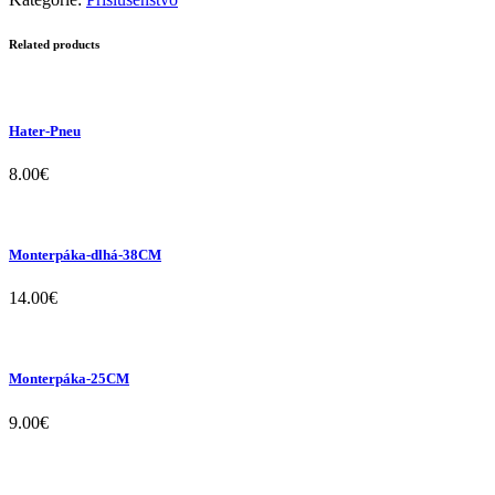
Related products
Hater-Pneu
8.00
€
Monterpáka-dlhá-38CM
14.00
€
Monterpáka-25CM
9.00
€