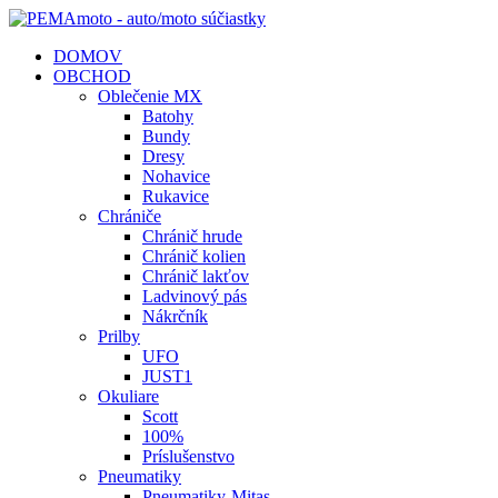
DOMOV
OBCHOD
Oblečenie MX
Batohy
Bundy
Dresy
Nohavice
Rukavice
Chrániče
Chránič hrude
Chránič kolien
Chránič lakťov
Ladvinový pás
Nákrčník
Prilby
UFO
JUST1
Okuliare
Scott
100%
Príslušenstvo
Pneumatiky
Pneumatiky-Mitas