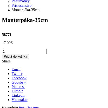
Pneumatiky
Príslušenstvo
Monterpáka-35cm
Monterpáka-35cm
58771
17.00
€
množstvo
Monterpáka-
Pridať do košíka
35cm
Share
Email
Twitter
Facebook
Google +
Pinterest
Tumblr
Linkedin
Vkontakte
Kategórie:
Príslušenstvo