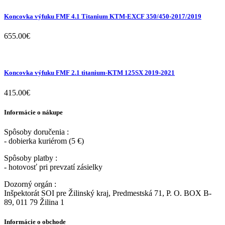
Koncovka výfuku FMF 4.1 Titanium KTM-EXCF 350/450-2017/2019
655.00
€
Koncovka výfuku FMF 2.1 titanium-KTM 125SX 2019-2021
415.00
€
Informácie o nákupe
Spôsoby doručenia :
- dobierka kuriérom (5 €)
Spôsoby platby :
- hotovosť pri prevzatí zásielky
Dozorný orgán :
Inšpektorát SOI pre Žilinský kraj, Predmestská 71, P. O. BOX B-
89, 011 79 Žilina 1
Informácie o obchode