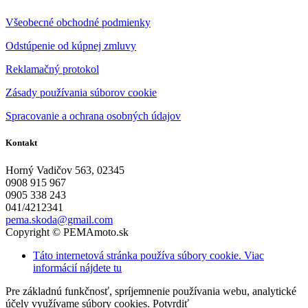
Všeobecné obchodné podmienky
Odstúpenie od kúpnej zmluvy
Reklamačný protokol
Zásady používania súborov cookie
Spracovanie a ochrana osobných údajov
Kontakt
Horný Vadičov 563, 02345
0908 915 967
0905 338 243
041/4212341
pema.skoda@gmail.com
Copyright © PEMAmoto.sk
Táto internetová stránka používa súbory cookie. Viac
informácií nájdete tu
Pre základnú funkčnosť, spríjemnenie používania webu, analytické
účely využívame súbory cookies.
Potvrdiť