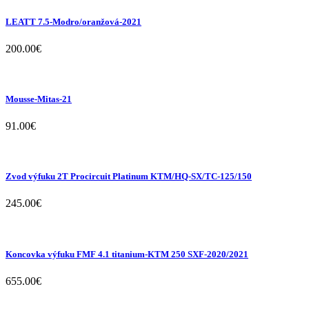
LEATT 7.5-Modro/oranžová-2021
200.00
€
Mousse-Mitas-21
91.00
€
Zvod výfuku 2T Procircuit Platinum KTM/HQ-SX/TC-125/150
245.00
€
Koncovka výfuku FMF 4.1 titanium-KTM 250 SXF-2020/2021
655.00
€