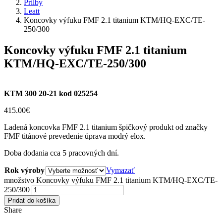
Prilby
Leatt
Koncovky výfuku FMF 2.1 titanium KTM/HQ-EXC/TE-
250/300
Koncovky výfuku FMF 2.1 titanium
KTM/HQ-EXC/TE-250/300
KTM 300 20-21 kod 025254
415.00
€
Ladená koncovka FMF 2.1 titanium špičkový produkt od značky
FMF titánové prevedenie úprava modrý elox.
Doba dodania cca 5 pracovných dní.
Rok výroby
Vymazať
množstvo Koncovky výfuku FMF 2.1 titanium KTM/HQ-EXC/TE-
250/300
Pridať do košíka
Share