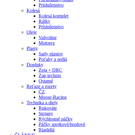
Príslušenstvo
Kolesá
Kolesá komplet
Ráfky
Príslušenstvo
Oleje
Valvoline
Motorex
Plasty
Sady plastov
Poťahy a sedlá
Doplnky
Zeta + DRC
Zap technix
Ostatné
Reťaze a rozety
ČZ
Moose-Racing
Technika a diely
Rukoväte
Stojany
Rýchlostné páčky
Páčky spojkové/brzdové
Riadidlá