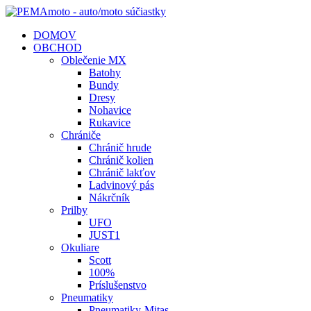
DOMOV
OBCHOD
Oblečenie MX
Batohy
Bundy
Dresy
Nohavice
Rukavice
Chrániče
Chránič hrude
Chránič kolien
Chránič lakťov
Ladvinový pás
Nákrčník
Prilby
UFO
JUST1
Okuliare
Scott
100%
Príslušenstvo
Pneumatiky
Pneumatiky-Mitas