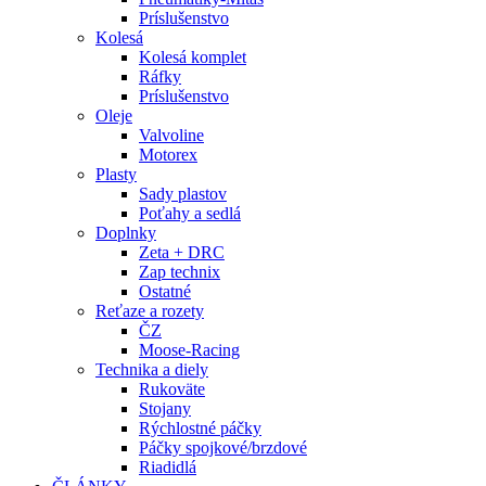
Príslušenstvo
Kolesá
Kolesá komplet
Ráfky
Príslušenstvo
Oleje
Valvoline
Motorex
Plasty
Sady plastov
Poťahy a sedlá
Doplnky
Zeta + DRC
Zap technix
Ostatné
Reťaze a rozety
ČZ
Moose-Racing
Technika a diely
Rukoväte
Stojany
Rýchlostné páčky
Páčky spojkové/brzdové
Riadidlá