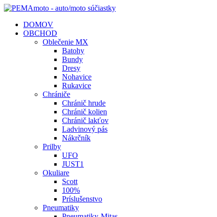
DOMOV
OBCHOD
Oblečenie MX
Batohy
Bundy
Dresy
Nohavice
Rukavice
Chrániče
Chránič hrude
Chránič kolien
Chránič lakťov
Ladvinový pás
Nákrčník
Prilby
UFO
JUST1
Okuliare
Scott
100%
Príslušenstvo
Pneumatiky
Pneumatiky-Mitas