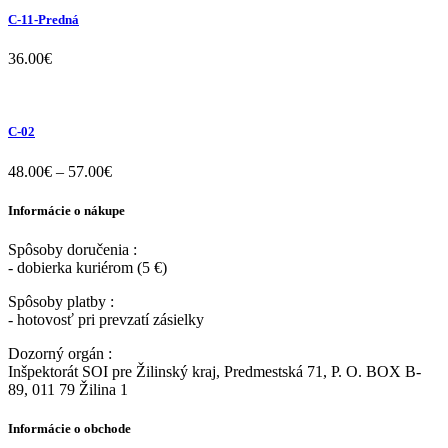
C-11-Predná
36.00
€
C-02
48.00
€
–
57.00
€
Informácie o nákupe
Spôsoby doručenia :
- dobierka kuriérom (5 €)
Spôsoby platby :
- hotovosť pri prevzatí zásielky
Dozorný orgán :
Inšpektorát SOI pre Žilinský kraj, Predmestská 71, P. O. BOX B-
89, 011 79 Žilina 1
Informácie o obchode