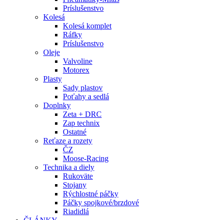
Príslušenstvo
Kolesá
Kolesá komplet
Ráfky
Príslušenstvo
Oleje
Valvoline
Motorex
Plasty
Sady plastov
Poťahy a sedlá
Doplnky
Zeta + DRC
Zap technix
Ostatné
Reťaze a rozety
ČZ
Moose-Racing
Technika a diely
Rukoväte
Stojany
Rýchlostné páčky
Páčky spojkové/brzdové
Riadidlá