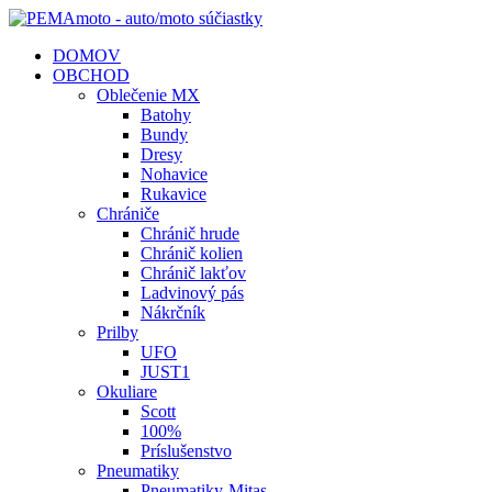
DOMOV
OBCHOD
Oblečenie MX
Batohy
Bundy
Dresy
Nohavice
Rukavice
Chrániče
Chránič hrude
Chránič kolien
Chránič lakťov
Ladvinový pás
Nákrčník
Prilby
UFO
JUST1
Okuliare
Scott
100%
Príslušenstvo
Pneumatiky
Pneumatiky-Mitas