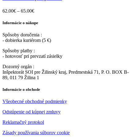
62.00
€
–
65.00
€
Informácie o nákupe
Spôsoby doručenia :
- dobierka kuriérom (5 €)
Spôsoby platby :
- hotovosť pri prevzatí zásielky
Dozorný orgán :
Inšpektorát SOI pre Žilinský kraj, Predmestská 71, P. O. BOX B-
89, 011 79 Žilina 1
Informácie o obchode
Všeobecné obchodné podmienky
Odstúpenie od kúpnej zmluvy
Reklamačný protokol
Zásady používania súborov cookie