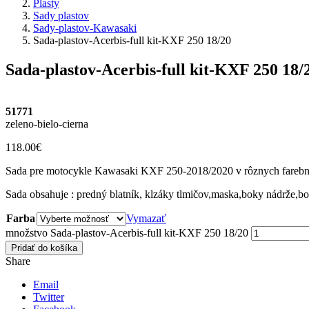
Plasty
Sady plastov
Sady-plastov-Kawasaki
Sada-plastov-Acerbis-full kit-KXF 250 18/20
Sada-plastov-Acerbis-full kit-KXF 250 18/
51771
zeleno-bielo-cierna
118.00
€
Sada pre motocykle Kawasaki KXF 250-2018/2020 v rôznych farebný
Sada obsahuje : predný blatník, klzáky tlmičov,maska,boky nádrže,bo
Farba
Vymazať
množstvo Sada-plastov-Acerbis-full kit-KXF 250 18/20
Pridať do košíka
Share
Email
Twitter