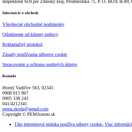
Inšpektorát SOI pre Žilinský kraj, Predmestská 71, P. O. BOX B-89, 
Informácie o obchode
Všeobecné obchodné podmienky
Odstúpenie od kúpnej zmluvy
Reklamačný protokol
Zásady používania súborov cookie
Spracovanie a ochrana osobných údajov
Kontakt
Horný Vadičov 563, 02345
0908 915 967
0905 338 243
041/4212341
pema.skoda@gmail.com
Copyright © PEMAmoto.sk
Táto internetová stránka používa súbory cookie. Viac informácií