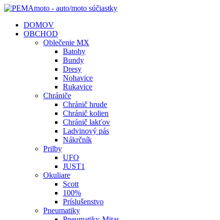
DOMOV
OBCHOD
Oblečenie MX
Batohy
Bundy
Dresy
Nohavice
Rukavice
Chrániče
Chránič hrude
Chránič kolien
Chránič lakťov
Ladvinový pás
Nákrčník
Prilby
UFO
JUST1
Okuliare
Scott
100%
Príslušenstvo
Pneumatiky
Pneumatiky-Mitas