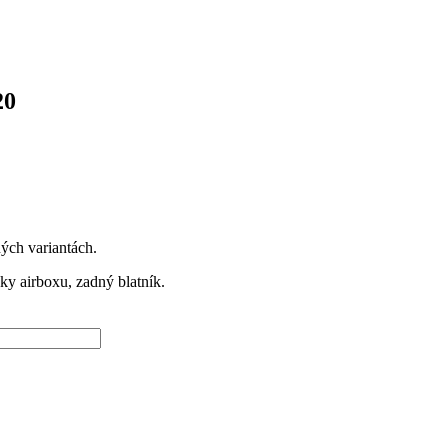
20
ch variantách.
ky airboxu, zadný blatník.