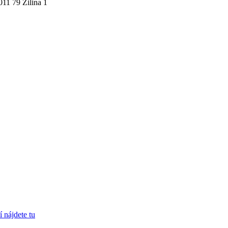
011 79 Žilina 1
 nájdete tu