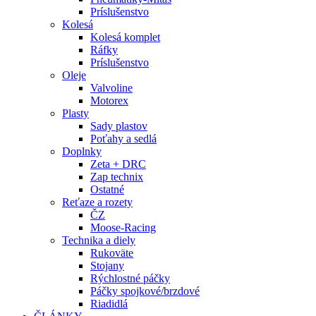
Príslušenstvo
Kolesá
Kolesá komplet
Ráfky
Príslušenstvo
Oleje
Valvoline
Motorex
Plasty
Sady plastov
Poťahy a sedlá
Doplnky
Zeta + DRC
Zap technix
Ostatné
Reťaze a rozety
ČZ
Moose-Racing
Technika a diely
Rukoväte
Stojany
Rýchlostné páčky
Páčky spojkové/brzdové
Riadidlá